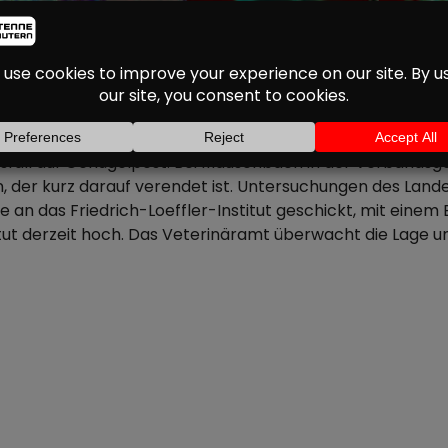
LÜGELPEST IM LANDK
htsfall auf Geflügelpest. Bei Mauschbach in der Verba
n, der kurz darauf verendet ist. Untersuchungen des La
be an das Friedrich-Loeffler-Institut geschickt, mit ein
stitut derzeit hoch. Das Veterinäramt überwacht die Lage u