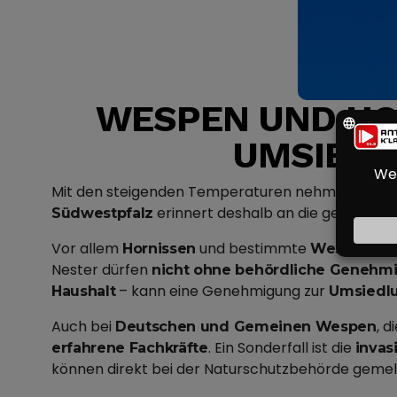
WESPEN UND HO
UMSIEDL
Mit den steigenden Temperaturen nehmen auch
erinnert deshalb an die geltende
Südwestpfalz
Vor allem
und bestimmte
Hornissen
Wespenart
Nester dürfen
nicht ohne behördliche Genehmi
– kann eine Genehmigung zur
Haushalt
Umsiedl
Auch bei
, 
Deutschen und Gemeinen Wespen
. Ein Sonderfall ist die
erfahrene Fachkräfte
invas
können direkt bei der Naturschutzbehörde geme