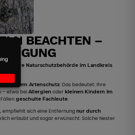
ELN BEACHTEN –
EHMIGUNG
 Die
Untere Naturschutzbehörde im Landkreis
en.
. Das bedeutet: Ihre
esonderem Artenschutz
 – etwa bei
oder
Allergien
kleinen Kindern im
 Fällen
.
geschulte Fachleute
n, empfiehlt sich eine Entfernung
nur durch
cklich erlaubt und sogar erwünscht. Solche Nester