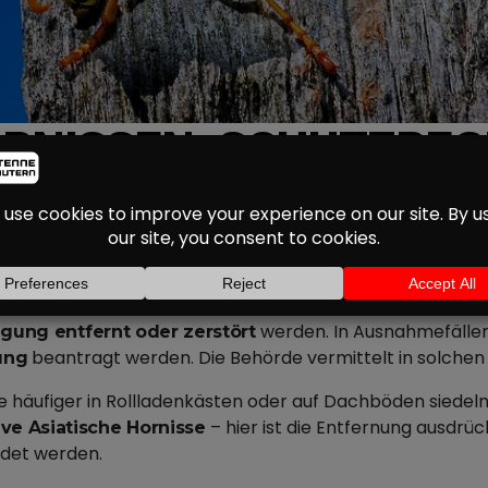
RNISSEN: SCHUTZREG
UNGEN NUR MIT GEN
in der Region wieder zu.
Wespen- und Hornissennester
n
für viele der heimischen Insektenart
Schutzregelungen
wie die
stehen unter
en
Sächsische oder Rote Wespe
b
werden. In Ausnahmefällen
gung entfernt oder zerstört
beantragt werden. Die Behörde vermittelt in solchen
ung
die häufiger in Rollladenkästen oder auf Dachböden siedel
– hier ist die Entfernung ausdrü
ive Asiatische Hornisse
ldet werden.