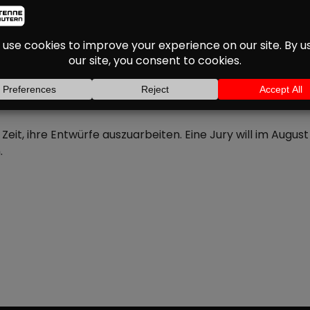
RB FÜR NEUEN STADTT
euen Stadtteil am Fritz-Walter-Stadion weiter Form an. 
ingebracht.
er die Aufgaben informiert und konnten offene Fragen klä
eit, ihre Entwürfe auszuarbeiten. Eine Jury will im Augus
.