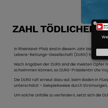
ZAHL TÖDLICHER B
In Rheinland-Pfalz sind in diesem Jahr bislang 
Lebens-Rettungs-Gesellschaft (DLRG) hervor. Im 
Nach Angaben der DLRG sind die meisten Opfer männ
schwimmen können, so DLRG-Präsidentin Ute Vog
Die DLRG ruft erneut dazu auf, beim Baden in Flü
unterschätzt – beispielsweise durch Strömungen, K
Um solche Unfälle zu verhindern, setzt sich die 