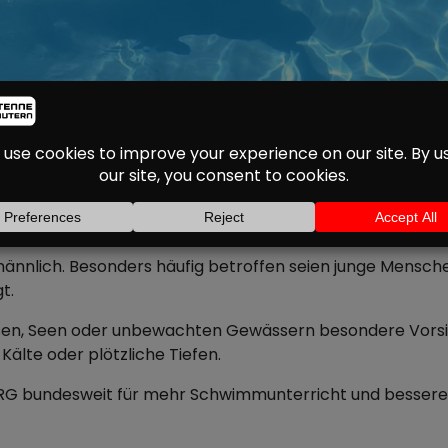
ADEUNFÄLLE IN RHEIN
GESUNKEN
zehn Menschen bei Badeunfällen ums Leben gekommen. Das 
Vergleich zum Vorjahr bedeutet das einen leichten Rückg
lich. Besonders häufig betroffen seien junge Menschen – t
t.
ssen, Seen oder unbewachten Gewässern besondere Vorsich
älte oder plötzliche Tiefen.
DLRG bundesweit für mehr Schwimmunterricht und bessere 