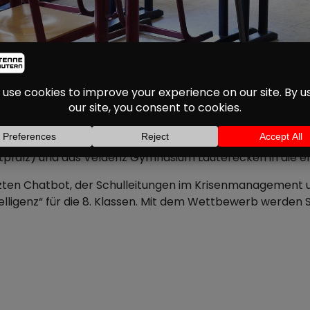
S DER REGION FÜR KI
NOMINIERT
bundesweit 18 Nominierten für den KI-Schulpreis 2025. A
tpfalz) und das Veldenz Gymnasium Lauterecken in die e
zten Chatbot, der Schulleitungen im Krisenmanagement
elligenz“ für die 8. Klassen. Mit dem Wettbewerb werden S